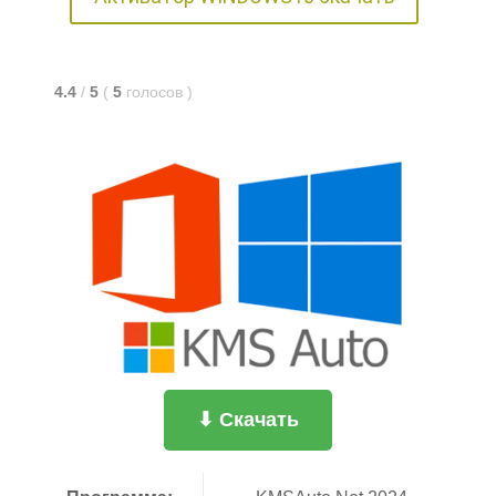
4.4
/
5
(
5
голосов
)
⬇ Скачать